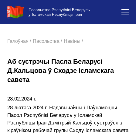
Пасольства Рэспублікі Беларусь
у Ісламскай Рэспубліцы Іран
Галоўная /
Пасольства /
Навіны /
Аб сустрэчы Пасла Беларусі
Д.Кальцова ў Сходзе ісламскага
савета
28.02.2024 г.
28 лютага 2024 г. Надзвычайны і Паўнамоцны
Пасол Рэспублікі Беларусь у Ісламскай
Рэспубліцы Іран Дзмітрый Кальцоў сустрэўся з
кіраўніком рабочай групы Сходу ісламскага савета