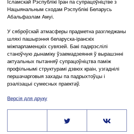
Ісламскай Рэспублікі Іран па супрацоўніцтве з
Нацыянальным сходам Рэспублікі Беларусь
Абальфазлам Амуі.
У сяброўскай атмасферы прадметна разгледжаны
шляхі пашырэння беларуска-іранскіх
міжпарламенцкіх сувязей. Бакі падкрэслілі
станоўчую дынаміку ўзаемадзеяння ў вырашэнні
актуальных пытанняў супрацоўніцтва паміж
профільнымі структурамі дзвюх краін, узгаднілі
першачарговыя захады па падрыхтоўцы і
рэалізацыі сумесных праектаў.
Версія для друку