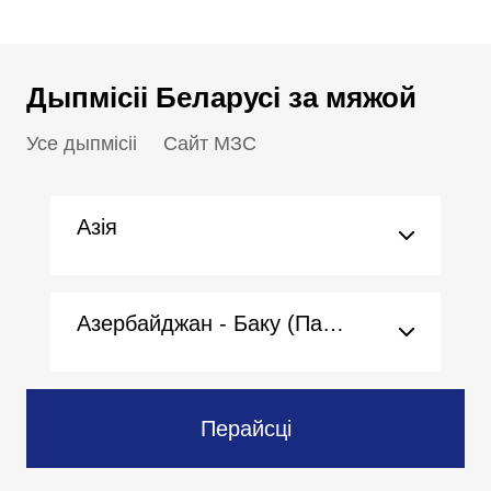
Дыпмісіі Беларусі за мяжой
Усе дыпмісіі
Сайт МЗС
Азія
Азербайджан - Баку (Пасольства)
Перайсці