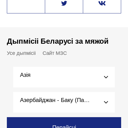
Дыпмісіі Беларусі за мяжой
Усе дыпмісіі
Сайт МЗС
Азія
Азербайджан - Баку (Пасольства)
Перайсці