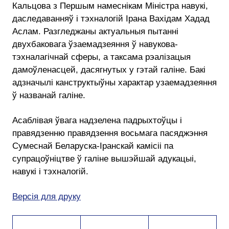
Кальцова з Першым намеснікам Міністра навукі,
даследаванняў і тэхналогій Ірана Вахідам Хадад
Аслам. Разгледжаны актуальныя пытанні
двухбаковага ўзаемадзеяння ў навукова-
тэхналагічнай сферы, а таксама рэалізацыя
дамоўленасцей, дасягнутых у гэтай галіне. Бакі
адзначылі канструктыўны характар узаемадзеяння
ў названай галіне.
Асаблівая ўвага надзелена падрыхтоўцы і
правядзенню правядзення восьмага пасяджэння
Сумеснай Беларуска-Іранскай камісіі па
супрацоўніцтве ў галіне вышэйшай адукацыі,
навукі і тэхналогій.
Версія для друку