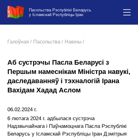
Пасольства Рэспублікі Беларусь
у Ісламскай Рэспубліцы Іран
Галоўная /
Пасольства /
Навіны /
Аб сустрэчы Пасла Беларусі з
Першым намеснікам Міністра навукі,
даследаванняў і тэхналогій Ірана
Вахідам Хадад Аслом
06.02.2024 г.
6 лютага 2024 г. адбылася сустрэча
Надзвычайнага і Паўнамоцнага Пасла Рэспублікі
Беларусь у Ісламскай Рэспубліцы Іран Дзмітрыя